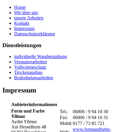
Home
Wir über uns
unsere Arbeiten
Kontakt
Impressum
Datenschutzerklärung
Dienstleistungen
individuelle Wandgestaltung
Verputzerarbeiten
Vollwärmeschutz
Trockenausbau
Bodenbelagsarbeiten
Impressum
Anbieterinformationen
Form und Farbe
Tel.:
06806 / 9 94 10 30
Yilmaz
Fax:
06806 / 9 94 10 31
Aydin Yilmaz
Mobil:
0177 / 73 85 721
Am Hesselborn 48
www.formundfarbe-
Web: