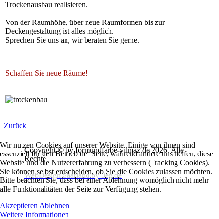
Trockenausbau realisieren.
Von der Raumhöhe, über neue Raumformen bis zur
Deckengestaltung ist alles möglich.
Sprechen Sie uns an, wir beraten Sie gerne.
Schaffen Sie neue Räume!
Zurück
Wir nutzen Cookies auf unserer Website. Einige von ihnen sind
Copyright © by formundfarbe-yilmaz.de 2026. Alle
essenziell für den Betrieb der Seite, während andere uns helfen, diese
Rechte
Website und die Nutzererfahrung zu verbessern (Tracking Cookies).
Sie können selbst entscheiden, ob Sie die Cookies zulassen möchten.
WebDesign Saarland by
3eg
.de
Bitte beachten Sie, dass bei einer Ablehnung womöglich nicht mehr
alle Funktionalitäten der Seite zur Verfügung stehen.
Akzeptieren
Ablehnen
Weitere Informationen